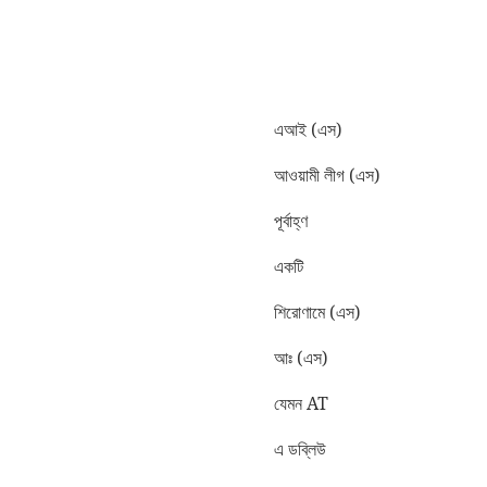
এআই (এস)
আওয়ামী লীগ (এস)
পূর্বাহ্ণ
একটি
শিরোণামে (এস)
আঃ (এস)
যেমন AT
এ ডব্লিউ