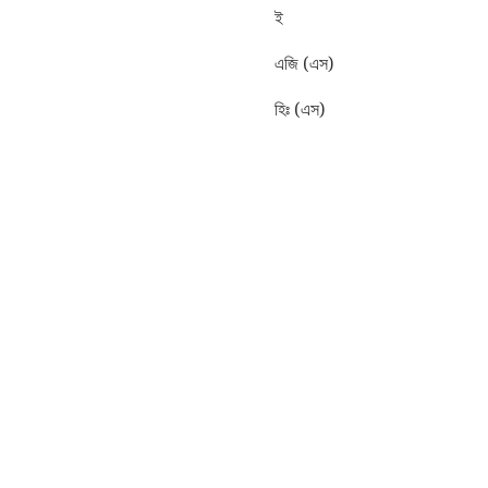
ই
এজি (এস)
হিঃ (এস)