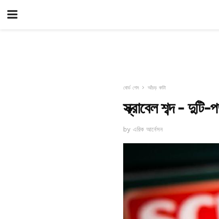
বোর্ড গেম
আঁচড় কাটা
স্ক্রাবেল শব্দ - দুটি-প
by এরিক আর্নেসন