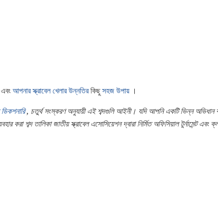
এবং
আপনার স্ক্রাবেল খেলার উন্নতির
কিছু
সহজ উপায়
।
স ডিকশনারি
, চতুর্থ সংস্করণ অনুযায়ী এই শব্দগুলি আইনী।
যদি আপনি একটি ভিন্ন অভিধান 
গেম ব্যবহার করা শব্দ তালিকা জাতীয় স্ক্রাবেল এসোসিয়েশন দ্বারা নির্মিত অফিসিয়াল টুর্নামেন্ট এব