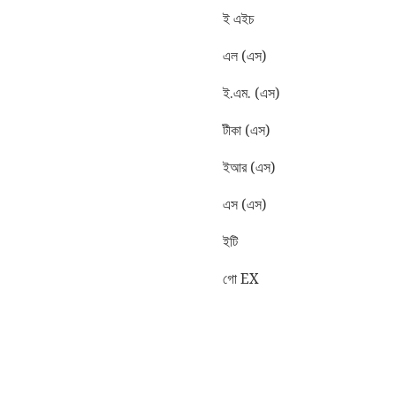
ই এইচ
এল (এস)
ই.এম. (এস)
টীকা (এস)
ইআর (এস)
এস (এস)
ইটি
গো EX