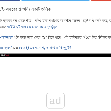
 দুই-অক্ষরের শব্দগুলির একটি তালিকা
ট শব্দ ব্যবহার করা যেতে পারে। যদিও তারা সাধারণত আপনাকে অনেক পয়েন্ট না উপার্জন করে,
সমস্ত
আইনি দুটি অক্ষর স্ক্রাবেল শব্দ অন্তর্ভুক্ত
।
-অক্ষর শব্দ
গঠন করার জন্য শেষে "S" নিতে পারে। এই তালিকাতে "(S)" দিয়ে চিহ্নিত কর
ও স্বরবর্ণ
এবং
কোন Q এর সাথে
শব্দের সাথে না
কিন্তু ইউ
ad