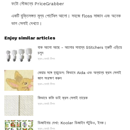
ফটো সৌজন্যে PriceGrabber
একটি যুক্তিসঙ্গত মূল্য পোর্টেবল আলো। সহজে floss সাজান এবং অনেক
ভাল সেলাই দেখতে।
Enjoy similar articles
যাক আলো আছে - আলোর সাহায্য Stitchers ত্রুটি এড়িয়ে
চলুন
ক্রস-সেলাই টিপস
কেয়ার সঙ্গে হ্যান্ডেল: কিভাবে Aida এবং অন্যান্য ক্রস সেলাই
জাল সংরক্ষণ করুন
ক্রস-সেলাই টিপস
কিভাবে কফি ডাই ক্রস সেলাই তারেক
ক্রস-সেলাই টিপস
ডিজাইনার দেখা: Kooler ডিজাইন স্টুডিও, ইনক।
ক্রস-সেলাই টিপস