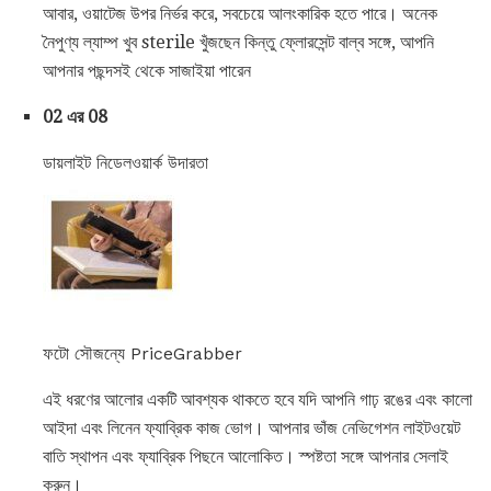
আবার, ওয়াটেজ উপর নির্ভর করে, সবচেয়ে আলংকারিক হতে পারে। অনেক
নৈপুণ্য ল্যাম্প খুব sterile খুঁজছেন কিন্তু ফ্লোরসেন্ট বাল্ব সঙ্গে, আপনি
আপনার পছন্দসই থেকে সাজাইয়া পারেন
02 এর 08
ডায়লাইট নিডেলওয়ার্ক উদারতা
ফটো সৌজন্যে PriceGrabber
এই ধরণের আলোর একটি আবশ্যক থাকতে হবে যদি আপনি গাঢ় রঙের এবং কালো
আইদা এবং লিনেন ফ্যাব্রিক কাজ ভোগ। আপনার ভাঁজ নেভিগেশন লাইটওয়েট
বাতি স্থাপন এবং ফ্যাব্রিক পিছনে আলোকিত। স্পষ্টতা সঙ্গে আপনার সেলাই
করুন।