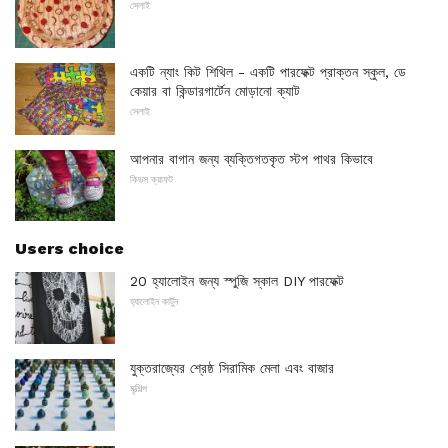
সেলাই
একটি ন্যাং কিট শিথিল - একটি পারফেক্ট প্রাক্তন স্কুল, ডে
কেয়ার বা কিন্ডারগার্টেন মোড়ানো ক্যাট
সেলাই
আপনার বাগান জন্য ব্যক্তিগতকৃত স্টপ পাথর কিভাবে
কিডস ক্রাফট
Users choice
20 হ্যালোইন জন্য স্পুজি স্কাল DIY পারফেক্ট
হ্যালোইন কার্টুন
যুক্তরাজ্যের শ্রেষ্ঠ সিরামিক মেলা এবং বাজার
মৃত্শিল্প