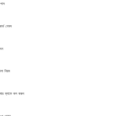
 পাস
কার্ড গেমস
বেন
খেলা নিয়ম
মার ব্লাফে কল করুন
g খেলুন