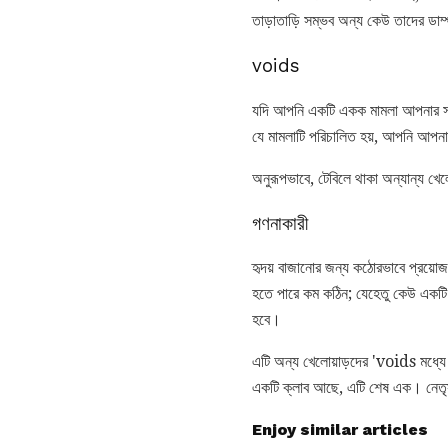
তাড়াতাড়ি সম্ভব অন্য কেউ তাদের ডাম্প
voids
যদি আপনি একটি একক মামলা আপনার সমস্ত
যে মামলাটি পরিচালিত হয়, আপনি আপনার
অনুরূপভাবে, টেবিলে থাকা অন্যান্য খেলো
গণনাকারী
হৃদয় বাজানোর জন্য কঠোরভাবে প্রয়ো
হতে পারে কম কঠিন; যেহেতু কেউ একটি অ
হবে।
এটি অন্য খেলোয়াড়দের 'voids মধ্যে বা
একটি ক্লাব আছে, এটি শেষ এক। নেতৃস্
Enjoy similar articles