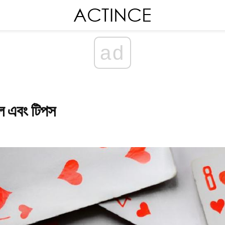
ad
শল এবং টিপস