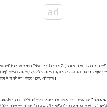
ad
 আরেকটি বিকল্প হল আপনার দীর্ঘতর মামলা (ক্লাব বা হীরা) এবং আশা করা যায় যে অন্য কেউ
ৃদয় পয়েন্ট আপনার উপর পড়া হবে এই ঘটনার পরে, হৃদয় ভেঙ্গে ফেলা হবে, এবং মানুষ spad
কৌতুক উপর রাণী ডাম্প করতে পারেন, এটি আদর্শ।
des রানী এড়াতে, আপনি এই অনেক পেতে না চেষ্টা করতে চান। সহজ, সঠিক? ওয়েল, এটা আ
চিন্তা করতে হবে না, আপনি কোন হৃদয় সীসা অধীন হাঁস করতে পারেন, কারণ। যদি আপনি 