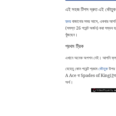
এই সহজ টিপস দ্রুত এই কৌতুক 
হৃদয়
বাজানোর সময় আসে, একবার আপনি 
(সমস্ত 26 পয়েন্ট অর্জন) করা সম্ভব হ
খুঁজছেন।
প্রথম ট্রিক
এখানে অনেক অপশন নেই। আপনি ক্লাব 
যেহেতু কোন পয়েন্ট প্রথম
কৌতুক
উপর
A Ace বা Spades of King) ট্র্যাশ 
অর্থ।