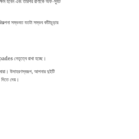
 সক্ষম হবেন এবং তারপর রাণীকে অফ-স্যুট
কল্পনা সম্ভবত যতটা সম্ভব কাঁটাচূড়ার
spades নেতৃত্বে রাখা হচ্ছে।
দ্বারা। উদাহরণস্বরূপ, আপনার দুইটি
 দিতে দেয়।