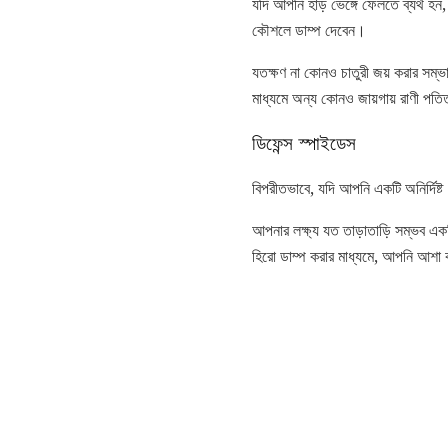
যদি আপনি হাড় ভেঙ্গে ফেলতে ব্যর্থ হন
কৌশলে ডাম্প দেবেন।
যতক্ষণ না কোনও চাতুরী জয় করার সম্ভা
মাধ্যমে অন্য কোনও জায়গায় রাণী প
ডিফেন্স স্পাইডেস
বিপরীতভাবে, যদি আপনি একটি অনির্দিষ
আপনার লক্ষ্য যত তাড়াতাড়ি সম্ভব একট
হিরো ডাম্প করার মাধ্যমে, আপনি আশা