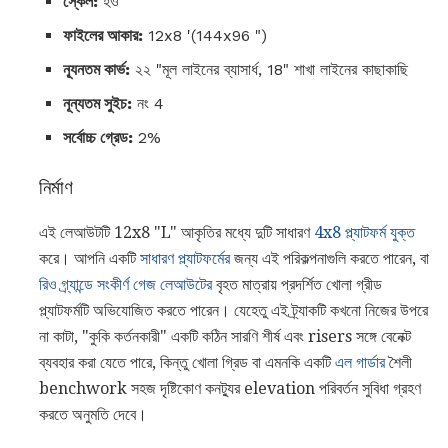
স্কেল:
হও
ফাইলের আকার:
12x8 '(144x96 ")
ন্যূনতম কার্ভ:
২২ "মূল লাইনের ব্যাসার্ধ, 18" শাখা লাইনের কাছাকাছি
নূন্যতম সুইচ:
নং 4
সর্বোচ্চ গ্রেড:
2%
নির্মাণ
এই লেআউটটি 12x8 "L" আকৃতির মধ্যে দুটি সাধারণ
4x8 প্ল্যাটফর্ম যুক্ত
করে। আপনি একটি
সাধারণ প্ল্যাটফর্মের
জন্য এই পরিকল্পনাগুলি করতে পারেন, বা
রিও গ্র্যান্ডে সংকীর্ণ গেজ লেআউটের
বৃহত মাত্রায় প্রদর্শিত খোলা গ্রীড
প্ল্যাটফর্মটি অভিযোজিত করতে পারেন। যেহেতু এই ট্র্যাকটি কখনো নিজের উপরে
না কাটা, "কুকি কর্তনকারী" একটি কঠিন সারণি শীর্ষ এবং risers সঙ্গে বেনেক্ট
ব্যবহার করা যেতে পারে, কিন্তু খোলা গ্রিড বা এমনকি একটি
এল গার্ডার
শৈলী
benchwork সহজ দৃষ্টিকোণ কনট্যুর elevation পরিবর্তন সুবিধা গ্রহণ
করতে অনুমতি দেবে।