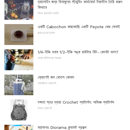
হ্যালোইন জন্য বিনামূল্যে স্ট্যান্ডিং কার্ডবোর্ড টমস্টোন তৈরি করুন
কিভাবে
কিডস হ্যালোইন কার্টের
একটি Cabochon কাছাকাছি একটি Peyote বেজ সেলাই
BEADWORK
1/4-ইঞ্চি বনাম 1/2-ইঞ্চি শঙ্ক রাউটার বিট- কোনটা ভাল?
কাঠের জিনিসপত্র সরবরাহ
ক্রোশেই জল বোতল কোমল
প্রারম্ভিক ক্রোশেই
দক্ষতা স্তর দ্বারা Crochet প্যাটার্নস: অভিজ্ঞ প্যাটার্নস
উন্নত ক্রোশেই
মহাসাগর Diorama ক্র্যাফট প্রকল্প