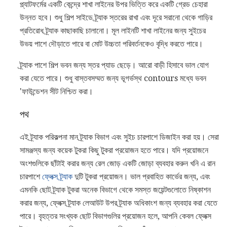
প্ল্যাটফর্মের একটি কেন্দ্রে শাখা লাইনের উপর ভিত্তি করে একটি গ্রেড চেহারা
উন্নত হবে। শুধু শিল্প সাইডে ট্র্যাক স্তরের রাখা এবং দূরে সরানো থেকে গাড়ির
প্রতিরোধ ট্র্যাক কাছাকাছি চালানো। মূল লাইনটি শাখা লাইনের জন্য সুইচের
উভয় পাশে দৌড়াতে পারে বা মোট উচ্চতা পরিবর্তনকেও বৃদ্ধি করতে পারে।
ট্র্যাক পাশে শিল্প ভবন জন্য স্তর প্যাড ছেড়ে। আরো বাড়ী হিসাবে ভাল যোগ
করা যেতে পারে। শুধু বাস্তবসম্মত জন্য ভূগর্ভস্থ contours মধ্যে ভবন
'ফাউন্ডেশন সীট নিশ্চিত করা।
পথ
এই ট্র্যাক পরিকল্পনা মান ট্র্যাক বিভাগ এবং সুইচ চারপাশে ডিজাইন করা হয়। সেরা
সামঞ্জস্য জন্য কয়েক টুকরা কিছু টুকরা প্রয়োজন হতে পারে। যদি প্রয়োজনে
অংশগুলিকে ছাঁটাই করার জন্য রেল জোড় একটি জোড়া ব্যবহার করুন খনি এ রান
চারপাশে
ফ্লেক্স ট্র্যাক
দুটি টুকরা প্রয়োজন। ভাল প্রবাহিত কার্ভের জন্য, এবং
এমনকি ছোট ট্র্যাক টুকরা অনেক বিভাগে থেকে সমস্ত জয়েন্টগুলোতে নিষ্কাশন
করার জন্য, ফ্লেক্স ট্র্যাক লেআউট উপর ট্র্যাক অধিকাংশ জন্য ব্যবহার করা যেতে
পারে। বৃহত্তর সংখ্যক ছোট বিভাগগুলির প্রয়োজন হলে, আপনি কেবল ফ্লেক্স