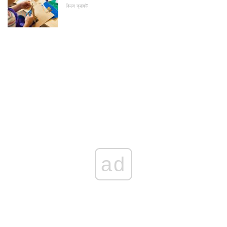
কিডস ক্রাফট
ad