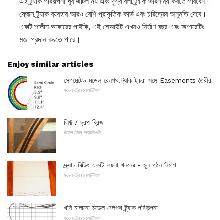
এই ট্র্যাক পরিকল্পনা খুব জটিল নয় এবং দৃশ্যাবলী ট্র্যাক ভারসাম্য করতে পারবেন।
ফ্লেক্স ট্র্যাক ব্যবহার আরও বেশি প্রাকৃতিক কার্ভ এবং চরিত্রের অনুমতি দেবে।
একটি শালীন আকারের পাইকি, এই লেআউট এখনও নির্মাণ বছর এবং অপারেটিং
মজা প্রদান করতে পারে।
Enjoy similar articles
সেগমেন্টেড মডেল রেলপথ ট্র্যাক টুকরা সঙ্গে Easements তৈরীর
মডেল ট্রেন লেআউটগুলি
লিফ্ট / ড্রপ ব্রিজ
মডেল ট্রেন লেআউটগুলি
স্ক্র্যাচ বিল্ডিং একটি কয়লা খননের - মূল গঠন নির্মাণ
মডেল ট্রেন লেআউটগুলি
খনি চালানো মডেল রেলপথ ট্র্যাক পরিকল্পনা
মডেল ট্রেন লেআউটগুলি