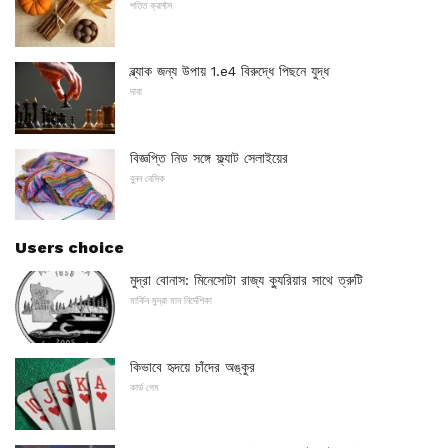
পতিত ক্রাফ্টস
ব্ল্যাক জন্য উপায় 1.e4 বিরুদ্ধে পিছনে যুদ্ধ
দাবা
বিজ্ঞপ্তি নিড সঙ্গে ফ্ল্যাট সেলাইয়ের
বুনন বেসিক
Users choice
মুদ্রা বোনাস: মিনেসোটা রাজ্য ক্যুরিয়ার সাথে ত্রুটি
মার্কিন মুদ্রা মান নির্দেশিকা
কিভাবে হৃদয়ে চাঁদের অঙ্কুর
কার্ড গেম