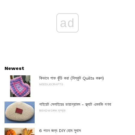
ad
Newest
কিভাবে পাফ কুঁচি করা (বিস্কুট Quilts করুন)
NEEDLECRAFTS
পাইয়েট সেলাইয়ের ডায়াগ্রামস - ফ্ল্যাট এমনকি গণনা
BEADWORK মূলসূত্র
6 পতন জন্য DIY হোম সুবাস