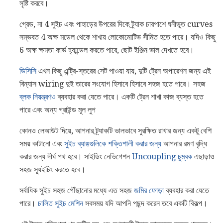
সৃষ্টি করবে।
গ্রেড, না 4 সুইচ এবং পাহাড়ের উপরের দিকে ট্র্যাক চারপাশে ঘনীভূত curves
সম্ভবত 4 অক্ষ মডেল থেকে শাখায় লোকোমোটিভ সীমিত হতে পারে। যদিও কিছু
6 অক্ষ ক্ষমতা কার্ভ হ্যান্ডেল করতে পারে, ছোট ইঞ্জিন ভাল দেখতে হবে।
ডিসিসি
এখন কিছু এন্ট্রি-স্তরের সেট পাওয়া যায়, দুটি ট্রেন অপারেশন জন্য এই
বিন্যাস wiring দুই তারের সংযোগ হিসাবে হিসাবে সহজ হতে পারে। সহজ
ব্লক নিয়ন্ত্রণও
ব্যবহার করা যেতে পারে। একটি ট্রেন শাখা কাজ ব্যস্ত হতে
পারে এবং অন্য গ্রাউন্ড মূল লুপ
কোনও লেআউট দিয়ে, আপনার ট্র্যাকটি ভালভাবে সুরক্ষিত রাখার জন্য একটু বেশি
সময় কাটানো এবং
সুইচ ব্যাঙগুলিকে শক্তিশালী করার জন্য
আপনার রমণ বৃদ্ধি
করার জন্য দীর্ঘ পথ হবে। সাইডিং নেভিগেশন
Uncoupling চুম্বক
এছাড়াও
সহজ স্যুইচিং করতে হবে।
সর্বাধিক সুইচ সহজ পৌঁছানোর মধ্যে এত সহজ
জমির ফোড়া
ব্যবহার করা যেতে
পারে।
চালিত সুইচ মেশিন
সবসময় যদি আপনি পছন্দ করেন তবে একটি বিকল্প।