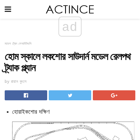
ad
মডেল ট্রেন লেআউটগুলি
হোম স্কালে লকশোর সাউদার্ন মডেল রেলপথ
ট্র্যাক প্ল্যান
by রায়ান কুংলে
হোয়াইকশোর দক্ষিণ