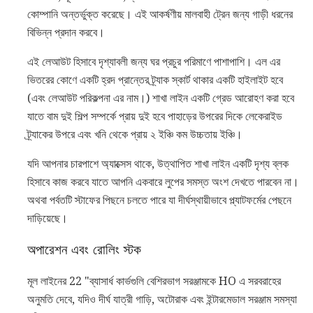
কোম্পানি অন্তর্ভুক্ত করেছে। এই আকর্ষণীয় মালবাহী ট্রেন জন্য গাড়ী ধরনের
বিভিন্ন প্রদান করবে।
এই লেআউট হিসাবে দৃশ্যাবলী জন্য ঘর প্রচুর পরিমাণে পাশাপাশি। এল এর
ভিতরের কোণে একটি হ্রদ প্রান্তের ট্র্যাক স্কার্ট থাকার একটি হাইলাইট হবে
(এবং লেআউট পরিকল্পনা এর নাম।) শাখা লাইন একটি গ্রেড আরোহণ করা হবে
যাতে বাম দুই শিল্প সম্পর্কে প্রায় দুই হবে পাহাড়ের উপরের দিকে লেকেরাইড
ট্র্যাকের উপরে এবং খনি থেকে প্রায় ২ ইঞ্চি কম উচ্চতায় ইঞ্চি।
যদি আপনার চারপাশে অ্যাক্সেস থাকে, উত্থাপিত শাখা লাইন একটি দৃশ্য ব্লক
হিসাবে কাজ করবে যাতে আপনি একবারে লুপের সমস্ত অংশ দেখতে পারবেন না।
অথবা পর্বতটি স্টাফের পিছনে চলতে পারে যা দীর্ঘস্থায়ীভাবে প্ল্যাটফর্মের পেছনে
দাড়িয়েছে।
অপারেশন এবং রোলিং স্টক
মূল লাইনের 22 "ব্যাসার্ধ কার্ভগুলি বেশিরভাগ সরঞ্জামকে HO এ সরবরাহের
অনুমতি দেবে, যদিও দীর্ঘ যাত্রী গাড়ি, অটোরাক এবং ইন্টারমেডাল সরঞ্জাম সমস্যা