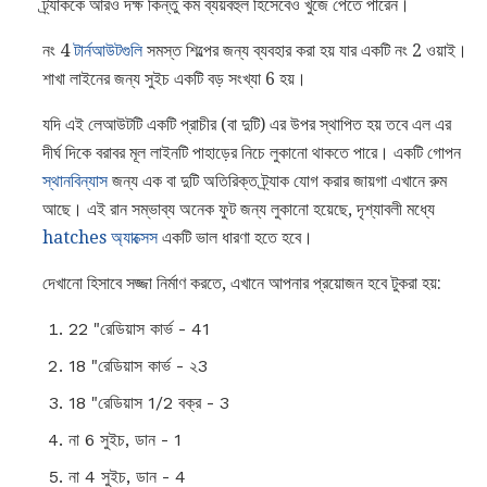
ট্র্যাককে আরও দক্ষ কিন্তু কম ব্যয়বহুল হিসেবেও খুঁজে পেতে পারেন।
নং 4
টার্নআউটগুলি
সমস্ত শিল্পের জন্য ব্যবহার করা হয় যার একটি নং 2 ওয়াই।
শাখা লাইনের জন্য সুইচ একটি বড় সংখ্যা 6 হয়।
যদি এই লেআউটটি একটি প্রাচীর (বা দুটি) এর উপর স্থাপিত হয় তবে এল এর
দীর্ঘ দিকে বরাবর মূল লাইনটি পাহাড়ের নিচে লুকানো থাকতে পারে। একটি গোপন
স্থানবিন্যাস
জন্য এক বা দুটি অতিরিক্ত ট্র্যাক যোগ করার জায়গা এখানে রুম
আছে। এই রান সম্ভাব্য অনেক ফুট জন্য লুকানো হয়েছে, দৃশ্যাবলী মধ্যে
hatches অ্যাক্সেস
একটি ভাল ধারণা হতে হবে।
দেখানো হিসাবে সজ্জা নির্মাণ করতে, এখানে আপনার প্রয়োজন হবে টুকরা হয়:
22 "রেডিয়াস কার্ভ - 41
18 "রেডিয়াস কার্ভ - ২3
18 "রেডিয়াস 1/2 বক্র - 3
না 6 সুইচ, ডান - 1
না 4 সুইচ, ডান - 4