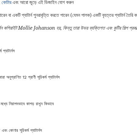
,
কোটার
এবং আরো জুড়ে এই ডিজাইন যোগ করুন
ন বা একটি প্যাটার্ন পুনরাবৃত্তি করতে পারেন (যেমন পালক) একটি বৃহত্তর প্যাটার্ন তৈরি
্শন কপিরাইট Mollie Johanson হয়, কিন্তু তারা উভয় ব্যক্তিগত এবং কুটির শিল্প প্রকল
ম প্যাটার্নস
বারা অনুপ্রাণিত 12 প্রাণী সূচিকর্ম প্যাটার্নস
প মধ্যে নিরাপদভাবে কাপড় রাখুন কিভাবে
া এবং কোণার সূচিকর্ম প্যাটার্নস