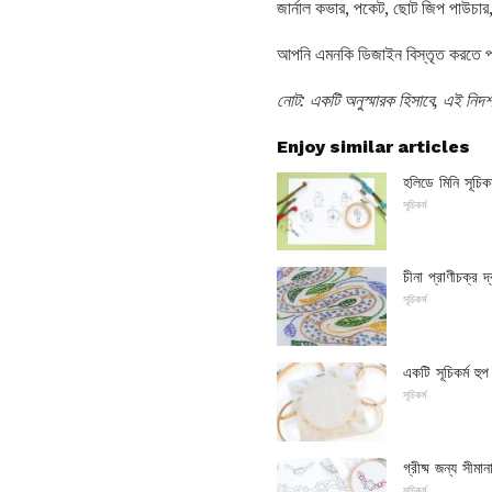
জার্নাল কভার, পকেট, ছোট জিপ পাউচার
আপনি এমনকি ডিজাইন বিস্তৃত করতে পারে
নোট: একটি অনুস্মারক হিসাবে, এই নিদর
Enjoy similar articles
হলিডে মিনি সূচিকর্
সূচিকর্ম
চীনা প্রাণীচক্র দ্
সূচিকর্ম
একটি সূচিকর্ম হু
সূচিকর্ম
গ্রীষ্ম জন্য সীমান
সূচিকর্ম