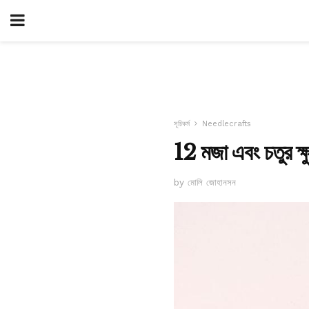
সূচিকর্ম
Needlecrafts
12 মজা এবং চতুর ক্ষুদ
by মোলি জোহানসন