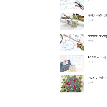
কিভাবে একটি দো
সূচিকর্ম
বিনামূল্যে মদ-অনুপ্
সূচিকর্ম
12 মজা এবং চতুর ক্
সূচিকর্ম
বছরের যে কোনও সময
সূচিকর্ম