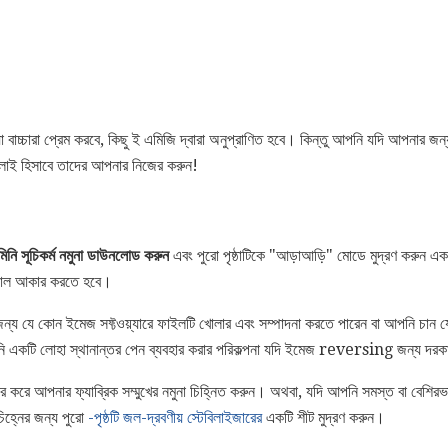
 যা বাচ্চারা প্রেম করবে, কিছু ই এমিজি দ্বারা অনুপ্রাণিত হবে। কিন্তু আপনি যদি আপনার 
েলাই হিসাবে তাদের আপনার নিজের করুন!
মিনি সূচিকর্ম নমুনা ডাউনলোড করুন
এবং পুরো পৃষ্ঠাটিকে "আড়াআড়ি" মোডে মুদ্রণ করুন এ
 ভাল আকার করতে হবে।
 জন্য যে কোন ইমেজ সফ্টওয়্যারে ফাইলটি খোলার এবং সম্পাদনা করতে পারেন বা আপনি চান যে
পনি একটি লোহা স্থানান্তর পেন ব্যবহার করার পরিকল্পনা যদি ইমেজ reversing জন্য দরক
র করে আপনার ফ্যাব্রিক সম্মুখের নমুনা চিহ্নিত করুন। অথবা, যদি আপনি সমস্ত বা বেশিরভা
চিহ্নের জন্য পুরো
-পৃষ্ঠটি জল-দ্রবণীয় স্টেবিলাইজারের
একটি শীট মুদ্রণ করুন।