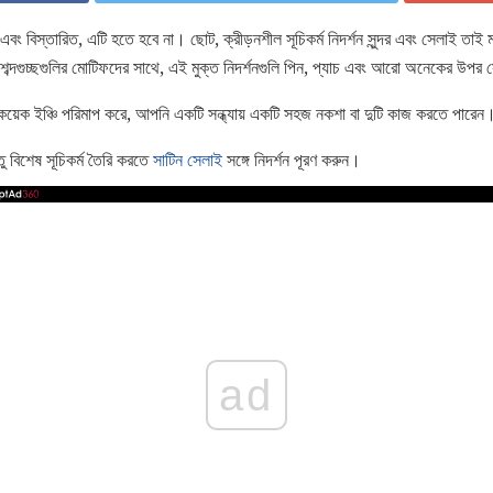
ক এবং বিস্তারিত, এটি হতে হবে না। ছোট, ক্রীড়নশীল সূচিকর্ম নিদর্শন সুন্দর এবং সেলাই তা
 শব্দগুচ্ছগুলির মোটিফদের সাথে, এই মুক্ত নিদর্শনগুলি পিন, প্যাচ এবং আরো অনেকের উপর
র কয়েক ইঞ্চি পরিমাপ করে, আপনি একটি সন্ধ্যায় একটি সহজ নকশা বা দুটি কাজ করতে পারেন
ু বিশেষ সূচিকর্ম তৈরি করতে
সাটিন সেলাই
সঙ্গে নিদর্শন পূরণ করুন।
ad