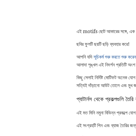
এই motifs ছোট আকারের সঙ্গে, এক থ
ছবির ফুলটি ছয়টি ছড়ি ব্যবহার করে!
আপনি যদি
সূচিকর্ম শুরু করতে শুরু করেন
আলাদা শৃঙ্খল এই নিদর্শন প্রতিটি অং
কিছু সেলাই নির্দিষ্ট মোটিফট অনেক য
সত্যিই দাঁড়ানো আউট তোলে এবং মুখ 
প্যাটার্নস থেকে প্রকল্পগুলি তৈরি
এই মত মিনি নমুনা বিভিন্ন প্রকল্পে যো
এই সংগ্রহটি পিন এবং ব্যাজ তৈরির জন