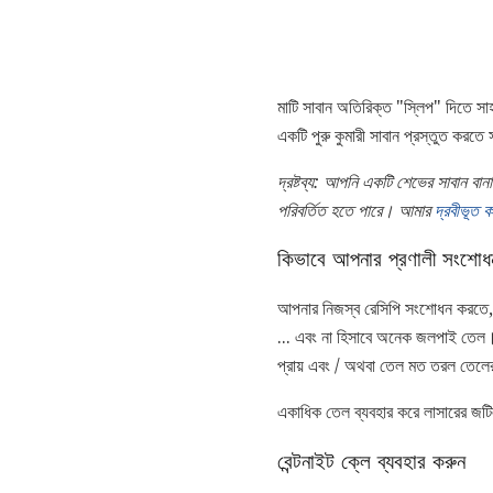
মাটি সাবান অতিরিক্ত "স্লিপ" দিতে সা
একটি পুরু কুমারী সাবান প্রস্তুত করতে
দ্রষ্টব্য: আপনি একটি শেভের সাবান 
পরিবর্তিত হতে পারে।
আমার
দ্রবীভূত 
কিভাবে আপনার প্রণালী সংশো
আপনার নিজস্ব রেসিপি সংশোধন করতে,
... এবং না হিসাবে অনেক জলপাই তেল। শে
প্রায় এবং / অথবা তেল মত তরল তেলের 
একাধিক তেল ব্যবহার করে লাসারের জট
বেন্টনাইট ক্লে ব্যবহার করুন