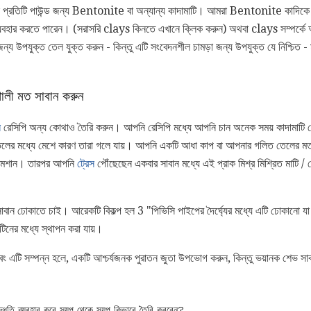
ে সাবান প্রতিটি পাউন্ড জন্য Bentonite বা অন্যান্য কাদামাটি। আমরা Bentonite কাদি
বহার করতে পারেন। (সরাসরি clays কিনতে এখানে ক্লিক করুন) অথবা clays সম্পর্কে আ
জন্য উপযুক্ত তেল যুক্ত করুন - কিন্তু এটি সংবেদনশীল চামড়া জন্য উপযুক্ত যে নিশ্চিত 
ণালী মত সাবান করুন
ন
রেসিপি অন্য কোথাও তৈরি করুন। আপনি রেসিপি মধ্যে আপনি চান অনেক সময় কাদামাটি য
তেলের মধ্যে মেশে কারণ তারা গলে যায়। আপনি একটি আধা কাপ বা আপনার গলিত তেলের মত
ে মেশান। তারপর আপনি
ট্রেস
পৌঁছেছেন একবার সাবান মধ্যে এই প্রাক মিশ্র মিশ্রিত মাটি 
সাবান ঢোকাতে চাই। আরেকটি বিকল্প হল 3 "পিভিসি পাইপের দৈর্ঘ্যের মধ্যে এটি ঢোকানো 
িনের মধ্যে স্থাপন করা যায়।
 এবং এটি সম্পন্ন হলে, একটি আশ্চর্যজনক পুরাতন জুতা উপভোগ করুন, কিন্তু ভয়ানক শেভ সা
 পদ্ধতি ব্যবহার করে স্যুপ থেকে স্যুপ কিভাবে তৈরি করবেন?