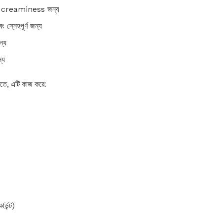
এবং creaminess জন্য
ং স্নেহপূর্ণ জন্য
ন্য
্য
করতে, এটি কাজ করে:
উন্ট)