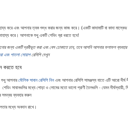
হায্য করে এবং আপনার ত্বক শুদ্ধ করার জন্য কাজ করে। (একটি কাদামাটি বা কাদা মাস্কের 
 সাহায্য করে। আপনাকে শুধু একটি শেভিং ব্রা ধরতে হবে!
বানানোর জন্য একটি দ্রবীভূত করা এবং বেস ঢোকাতে চান, তবে আপনি আপনার ফলাফল ব্যবহা
করা এবং পাতলা সোয়াপ
রেসিপি দেখুন
ধন করতে হবে
 শুধু আপনার
মৌলিক সাবান রেসিপি নিন
এবং আপনার রেসিপি সামঞ্জস্য যাতে এটি আরো দীর্ঘ
ডিং সাবানগুলির মধ্যে পোড়া ও লোমের মতো ভালো প্রাণী তৈলগুলি - যেমন দীর্ঘস্থায়ী, স্থ
সমন্বয় ব্যবহার করুন
িলতার মধ্যে অবদান রাখে।