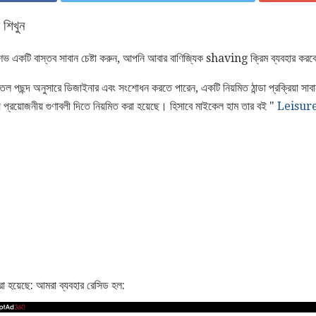
় শিখুন
েভ একটি বাস্তব সাবান চেষ্টা করুন, আপনি আবার বাণিজ্যিক shaving ক্রিম ব্যবহার করবে
পছন্দ অনুসারে ডিজাইনার এবং সংশোধন করতে পারেন, একটি নিয়মিত ঠান্ডা প্রক্রিয়া সাবান
 প্রয়োজনীয় গুণাবলী দিতে নিয়মিত করা হয়েছে। হিসাবে মাইকেল হাম তার বই "
Leisureg
রা হয়েছে: আমরা ব্যবহার রেসিড হল: