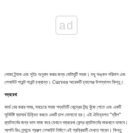
ad
সোজা ট্র্যাক এবং সুইচ অনুবাদ করার জন্য মোটামুটি সহজ। শুধু অঙ্কন পরিমাপ এবং
লেআউট পয়েন্ট পয়েন্ট চক্রান্ত। Curves আরেকটি চ্যালেঞ্জ উপস্থাপন কিন্তু।
বক্ররেখা
কার্ভ বের করার সময়, সবচেয়ে সহজ পদ্ধতিটি কেন্দ্রের বিন্দু খুঁজে পেতে এবং একটি
সুনির্দিষ্ট ব্যাসার্ধ চিহ্নিত করতে একটি চাপ দোলানো হয়। এই ঐতিহ্যগত "দ্বীপ"
প্ল্যাটফর্মের জন্য ভাল কাজ করে যেখানে বক্ররেখা কেন্দ্র প্ল্যাটফর্মের মাঝখানে থাকবে।
আপনি রিও গ্র্যান্ডে প্রকল্প লেআউট নির্মাণে এই প্রক্রিয়াটি দেখতে পারেন। কিন্তু