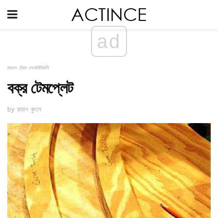
ad
মডেল ট্রেন লেআউটগুলি
বক্র টেমপ্লেট
by রায়ান কুংলে