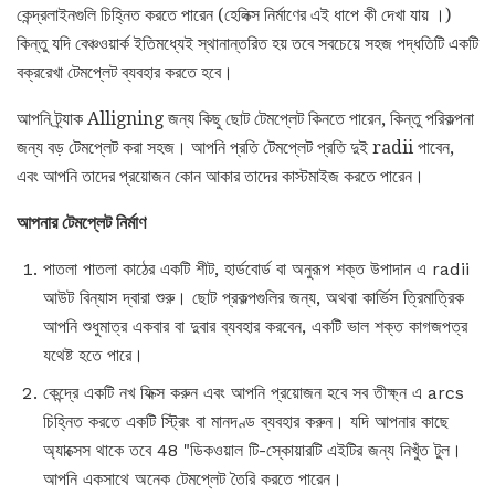
কেন্দ্রলাইনগুলি চিহ্নিত করতে পারেন (হেলিক্স নির্মাণের এই ধাপে কী দেখা যায় ।)
কিন্তু যদি বেঞ্চওয়ার্ক ইতিমধ্যেই স্থানান্তরিত হয় তবে সবচেয়ে সহজ পদ্ধতিটি একটি
বক্ররেখা টেমপ্লেট ব্যবহার করতে হবে।
আপনি ট্র্যাক Alligning জন্য কিছু ছোট টেমপ্লেট কিনতে পারেন, কিন্তু পরিকল্পনা
জন্য বড় টেমপ্লেট করা সহজ। আপনি প্রতি টেমপ্লেট প্রতি দুই radii পাবেন,
এবং আপনি তাদের প্রয়োজন কোন আকার তাদের কাস্টমাইজ করতে পারেন।
আপনার টেমপ্লেট নির্মাণ
পাতলা পাতলা কাঠের একটি শীট, হার্ডবোর্ড বা অনুরূপ শক্ত উপাদান এ radii
আউট বিন্যাস দ্বারা শুরু। ছোট প্রকল্পগুলির জন্য, অথবা কার্ভিস ত্রিমাত্রিক
আপনি শুধুমাত্র একবার বা দুবার ব্যবহার করবেন, একটি ভাল শক্ত কাগজপত্র
যথেষ্ট হতে পারে।
কেন্দ্রে একটি নখ ফিক্স করুন এবং আপনি প্রয়োজন হবে সব তীক্ষ্ন এ arcs
চিহ্নিত করতে একটি স্ট্রিং বা মানদণ্ড ব্যবহার করুন। যদি আপনার কাছে
অ্যাক্সেস থাকে তবে 48 "ডিকওয়াল টি-স্কোয়ারটি এইটির জন্য নিখুঁত টুল।
আপনি একসাথে অনেক টেমপ্লেট তৈরি করতে পারেন।