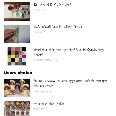
12 অসাধারণ DIY টেবিল রানার্স
জনপ্রিয় প্রকল্প
একটি অরিজামী টাকা ট্রি ভলিউম কিভাবে
শিক্ষানবিস
চব্বিশ প্যাচ প্যাচ কয়ল ব্লক প্যাটার্ন, স্ক্র্যাপ Quilts জন্য
পারফেক্ট
ইন্টারমিডিয়েট QUILTING
Users choice
কি এক Dionne Quints পুতুল আরো একটি কি চেয়ে মূল্য
সেট করে তোলে?
প্রাচীন সংগ্রহ সংগ্রহ
কপার কয়েন রঙিন গ্রেডিং
মুদ্রা গ্রেডিং