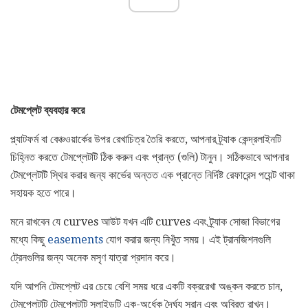
টেমপ্লেট ব্যবহার করে
প্ল্যাটফর্ম বা বেঞ্চওয়ার্কের উপর রেখাচিত্র তৈরি করতে, আপনার ট্র্যাক কেন্দ্রলাইনটি
চিহ্নিত করতে টেমপ্লেটটি ঠিক করুন এবং প্রান্ত (গুলি) টানুন। সঠিকভাবে আপনার
টেমপ্লেটটি স্থির করার জন্য কার্ভের অন্তত এক প্রান্তে নির্দিষ্ট রেফারেন্স পয়েন্ট থাকা
সহায়ক হতে পারে।
মনে রাখবেন যে curves আউট যখন এটি curves এবং ট্র্যাক সোজা বিভাগের
মধ্যে কিছু
easements
যোগ করার জন্য নিখুঁত সময়। এই ট্রানজিশনগুলি
ট্রেনগুলির জন্য অনেক মসৃণ যাত্রা প্রদান করে।
যদি আপনি টেমপ্লেট এর চেয়ে বেশি সময় ধরে একটি বক্ররেখা অঙ্কন করতে চান,
টেমপ্লেটটি টেমপ্লেটটি স্লাইডটি এক-অর্ধেক দৈর্ঘ্য সরান এবং অবিরত রাখুন।