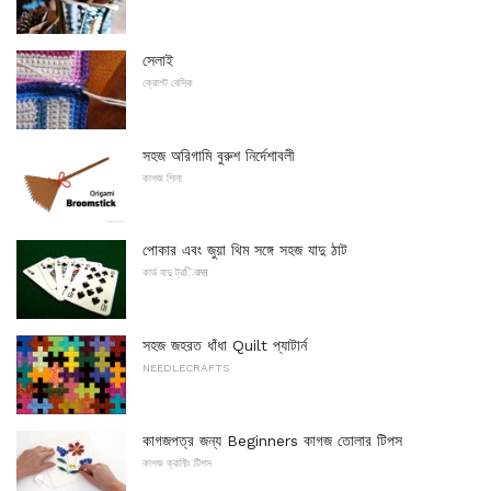
সেলাই
ক্রোশ্ট বেসিক
সহজ অরিগামি বুরুশ নির্দেশাবলী
কাগজ শিলা
পোকার এবং জুয়া থিম সঙ্গে সহজ যাদু ঠাট
কার্ড যাদু ট্রिक्स
সহজ জহরত ধাঁধা Quilt প্যাটার্ন
NEEDLECRAFTS
কাগজপত্র জন্য Beginners কাগজ তোলার টিপস
কাগজ ক্রাফ্টিং টিপস