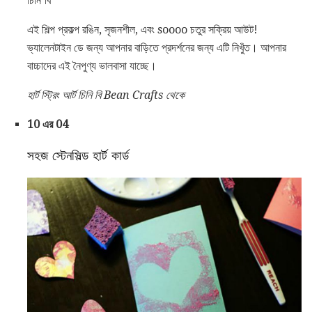
চিনি বি
এই শিল্প প্রকল্প রঙিন, সৃজনশীল, এবং soooo চতুর সক্রিয় আউট!
ভ্যালেনটাইন ডে জন্য আপনার বাড়িতে প্রদর্শনের জন্য এটি নিখুঁত। আপনার
বাচ্চাদের এই নৈপুণ্য ভালবাসা যাচ্ছে।
হার্ট স্ট্রিং আর্ট চিনি বি Bean Crafts থেকে
10 এর 04
সহজ স্টেনসিল্ড হার্ট কার্ড