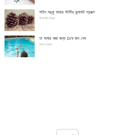
পাইন শঙ্কু ফায়ার স্টার্টার ক্র্যাফট প্রকল্প
শীতকালীন ক্রিড়া
11 সামার মজা জন্য DIY জল গেম
কিডস ক্রাফট