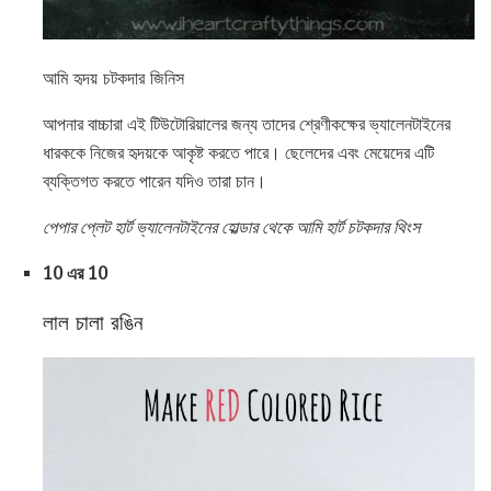
আমি হৃদয় চটকদার জিনিস
আপনার বাচ্চারা এই টিউটোরিয়ালের জন্য তাদের শ্রেণীকক্ষের ভ্যালেনটাইনের
ধারককে নিজের হৃদয়কে আকৃষ্ট করতে পারে। ছেলেদের এবং মেয়েদের এটি
ব্যক্তিগত করতে পারেন যদিও তারা চান।
পেপার প্লেট হার্ট ভ্যালেনটাইনের হোল্ডার থেকে আমি হার্ট চটকদার থিংস
10 এর 10
লাল চালা রঙিন